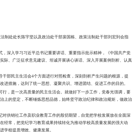
策法制处处长陈宇坚以及政治处干部裴国栋、政策法制处干部刘宏到会指
式，深入学习习近平总书记重要讲话、重要指示批示精神，《中国共产党
实际、广泛征求意见建议、坦诚开展谈心谈话、深入开展案例剖析、认真
导干部民主生活会
4
个方面进行对照检查，深刻剖析产生问题的根源，提
改进措施，达到了统一思想、凝聚共识、增进团结、促进工作的目的。
可行，是一次高质量的民主生活会。就做好下一步工作，党春光强调，要
治上的坚定，不断锤炼思想品德，始终坚守政治纪律和政治规矩，做政治
记对供销社工作及职业教育工作的殷切期望，自觉把学校发展放在全面深
在经常，把党纪学习教育成果持续转化为推动学校高质量发展的强大动
进学校提质增效、健康发展。