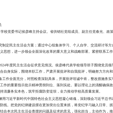
员
。学校党委书记侯彦峰主持会议。省供销社党组成员、副主任党春光、政
究制定民主生活会方案；通过中心组集体学习、个人自学、交流研讨等方
义思想，进一步领会全面深化改革的重大意义和战略部署。紧密联系工作
2024
年度民主生活会征求意见情况。侯彦峰代表学校领导班子围绕党员领
合自身实际，围绕本职工作，严肃开展批评和自我批评，明确努力方向和
备工作全面充分，对照检查深刻具体，开展批评坦诚中肯，整改措施务实
工作的重要指示批示精神贯彻到位、落到实处。要以理论上的清醒确保政
持清廉务实本色，筑牢拒腐防变堤坝，全力推动学校高质量发展。
懈用习近平新时代中国特色社会主义思想凝心铸魂，深刻领会习近平总书
防线。把党的纪律建设摆在更加突出位置来抓，将党纪学习融入日常、抓
结合本次民主生活会查摆的问题及征求的意见，强化担当，主动作为，推