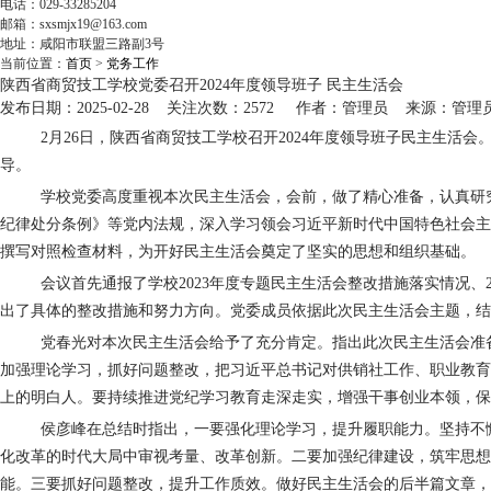
电话：029-33285204
邮箱：sxsmjx19@163.com
地址：咸阳市联盟三路副3号
当前位置：
首页
>
党务工作
陕西省商贸技工学校党委召开2024年度领导班子 民主生活会
发布日期：2025-02-28 关注次数：2572 作者：管理员 来源：管理
2月
26
日，陕西省商贸技工学校召开
2024
年度领导班子民主生活会
导。
学校党委高度重视本次民主生活会，会前，做了精心准备，认真研
纪律处分条例》等党内法规，深入学习领会习近平新时代中国特色社会主
撰写对照检查材料，为开好民主生活会奠定了坚实的思想和组织基础。
会议首先通报了学校
2023
年度专题民主生活会整改措施落实情况、
出了具体的整改措施和努力方向。党委成员依据此次民主生活会主题，结
党春光对本次民主生活会给予了充分肯定。指出此次民主生活会准
加强理论学习，抓好问题整改，把习近平总书记对供销社工作、职业教育
上的明白人。要持续推进党纪学习教育走深走实，增强干事创业本领，保
侯彦峰在总结时指出，一要强化理论学习，提升履职能力。坚持不
化改革的时代大局中审视考量、改革创新。二要加强纪律建设，筑牢思想
能。三要抓好问题整改，提升工作质效。做好民主生活会的后半篇文章，